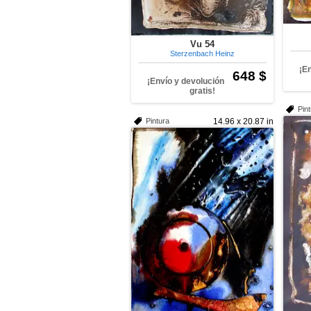
Vu 54
Sterzenbach Heinz
¡E
648 $
¡Envío y devolución
gratis!
Pin
Pintura
14.96 x 20.87 in