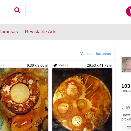
 famosas
Revista de Arte
Ver todas las obras
tura
6.30 x 8.66 in
Pintura
29.53 x 41.73 in
103
OBRA
¿Te 
Hazte 
próxi