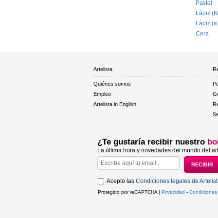
Pastel
Lápiz (N
Lápiz (a
Cera
Artelista
Re
Quiénes somos
Po
Empleo
Gu
Artelista in English
R
Se
¿Te gustaría recibir nuestro
bo
La última hora y novedades del mundo del art
Acepto las
Condiciones legales de Artelis
Protegido por reCAPTCHA |
Privacidad
-
Condiciones