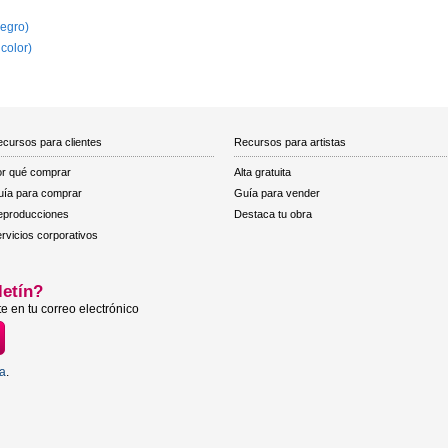
egro)
 color)
cursos para clientes
Recursos para artistas
r qué comprar
Alta gratuita
ía para comprar
Guía para vender
eproducciones
Destaca tu obra
rvicios corporativos
letín?
e en tu correo electrónico
ta
.