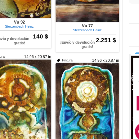
Vu 92
Vu 77
Sterzenbach Heinz
Sterzenbach Heinz
140 $
nvío y devolución
2.251 $
¡Envío y devolución
gratis!
gratis!
tura
14.96 x 20.87 in
Pintura
14.96 x 20.87 in