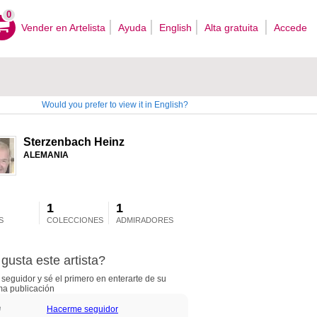
0
Vender en Artelista
Ayuda
English
Alta gratuita
Accede
Would you prefer to view it in English?
Sterzenbach Heinz
ALEMANIA
1
1
S
COLECCIONES
ADMIRADORES
gusta este artista?
seguidor y sé el primero en enterarte de su
ma publicación
Hacerme seguidor