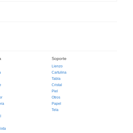
a
Soporte
Lienzo
a
Cartulina
Tabla
e
Cristal
Piel
or
Otros
era
Papel
Tela
l
ixta