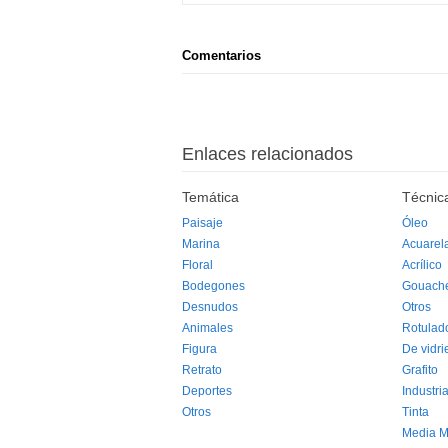
Comentarios
Enlaces relacionados
Temática
Técnic
Paisaje
Óleo
Marina
Acuarel
Floral
Acrílico
Bodegones
Gouach
Desnudos
Otros
Animales
Rotulad
Figura
De vidri
Retrato
Grafito
Deportes
Industria
Otros
Tinta
Media M