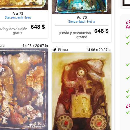
Vu 71
Vu 70
Sterzenbach Heinz
¿
Sterzenbach Heinz
648 $
Ar
nvío y devolución
648 $
gratis!
¡Envío y devolución
gratis!
tura
14.96 x 20.87 in
Pintura
14.96 x 20.87 in
¿