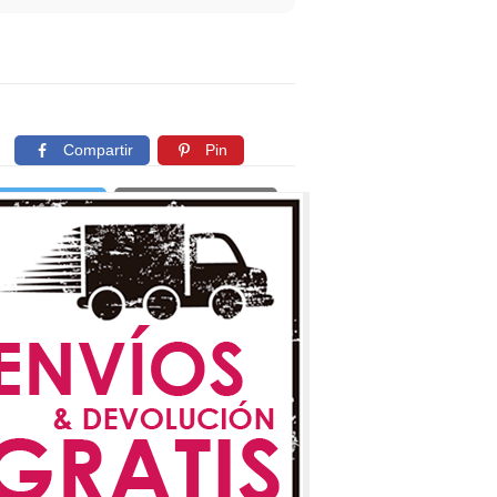
Compartir
Pin
Twittear
Copiar enlace